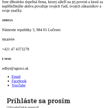
Sme dlhodobo úspešná firma, ktorej záleží na jej povesti a ktorá za
najdôležitejšie aktíva považuje svojich ľudí, svojich zákazníkov a
svoje značky.
ADRESA
Námestie republiky 5, 984 01 Lučenec
TELEFÓN
+421 47 4373278
E-MAIL
odbyt@agrocs.sk
Email
Facebook
YouTube
Prihláste sa prosím
Užívateľské meno
*