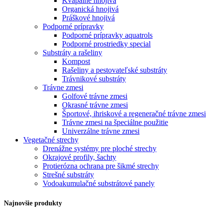
Kvapalné hnojivá
Organická hnojivá
Práškové hnojivá
Podporné prípravky
Podporné prípravky aquatrols
Podporné prostriedky special
Substráty a rašeliny
Kompost
Rašeliny a pestovateľské substráty
Trávnikové substráty
Trávne zmesi
Golfové trávne zmesi
Okrasné trávne zmesi
Športové, ihriskové a regeneračné trávne zmesi
Trávne zmesi na špeciálne použitie
Univerzálne trávne zmesi
Vegetačné strechy
Drenážne systémy pre ploché strechy
Okrajové profily, šachty
Protierózna ochrana pre šikmé strechy
Strešné substráty
Vodoakumulačné substrátové panely
Najnovšie produkty