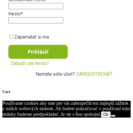
Heslo
*
Zapamätať si ma
Prihlásiť
Zabudli ste heslo?
Nemáte ešte účet?
ZAREGISTROVAŤ
Cart
Používame cookies aby sme pre vás zabezpečili ten najlepší zážitok
z našich webových stránok. Ak budete pokračovať v používaní tejto
stránky budeme predpokladať, že ste s ňou spokojní.
Ok