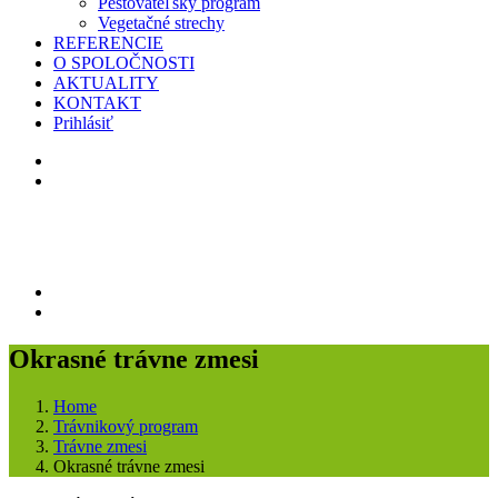
Pestovateľský program
Vegetačné strechy
REFERENCIE
O SPOLOČNOSTI
AKTUALITY
KONTAKT
Prihlásiť
Okrasné trávne zmesi
Home
Trávnikový program
Trávne zmesi
Okrasné trávne zmesi