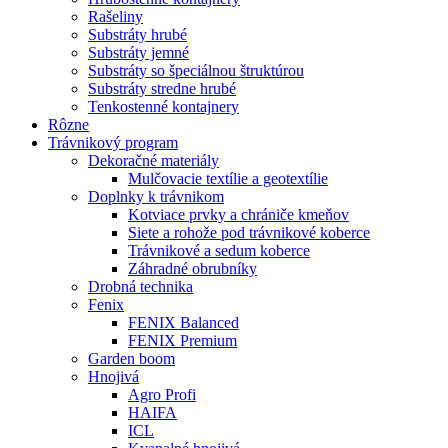
Rašeliny
Substráty hrubé
Substráty jemné
Substráty so špeciálnou štruktúrou
Substráty stredne hrubé
Tenkostenné kontajnery
Rôzne
Trávnikový program
Dekoračné materiály
Mulčovacie textílie a geotextílie
Doplnky k trávnikom
Kotviace prvky a chrániče kmeňov
Siete a rohože pod trávnikové koberce
Trávnikové a sedum koberce
Záhradné obrubníky
Drobná technika
Fenix
FENIX Balanced
FENIX Premium
Garden boom
Hnojivá
Agro Profi
HAIFA
ICL