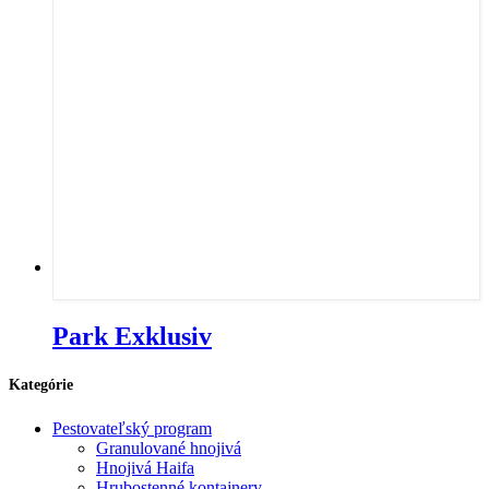
Park Exklusiv
Kategórie
Pestovateľský program
Granulované hnojivá
Hnojivá Haifa
Hrubostenné kontajnery