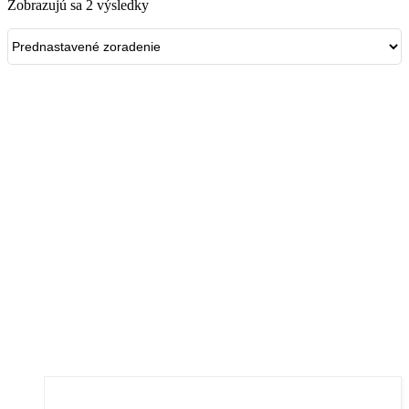
Zobrazujú sa 2 výsledky
PESTOVATEĽSKÝ PROGRAM
RÔZNE
TRÁVNIKOVÝ PROGRAM
VEGETAČNÉ STRECHY