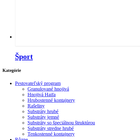
Šport
Kategórie
Pestovateľský program
Granulované hnojivá
Hnojivá Haifa
Hrubostenné kontajnery
Rašeliny
Substráty hrubé
Substráty jemné
Substráty so špeciálnou štruktúrou
Substráty stredne hrubé
Tenkostenné kontajnery
Rôzne