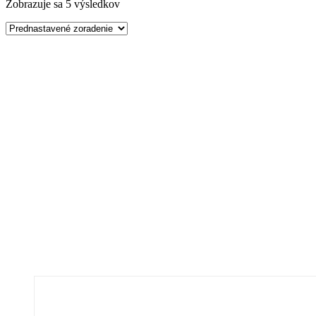
Zobrazuje sa 5 výsledkov
PESTOVATEĽSKÝ PROGRAM
RÔZNE
TRÁVNIKOVÝ PROGRAM
VEGETAČNÉ STRECHY