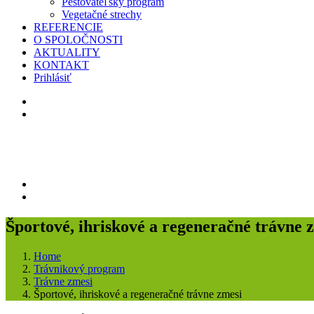
Pestovateľský program
Vegetačné strechy
REFERENCIE
O SPOLOČNOSTI
AKTUALITY
KONTAKT
Prihlásiť
Športové, ihriskové a regeneračné trávne 
Home
Trávnikový program
Trávne zmesi
Športové, ihriskové a regeneračné trávne zmesi