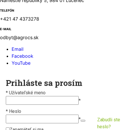
Námestie republiky 5, 984 01 Lučenec
TELEFÓN
+421 47 4373278
E-MAIL
odbyt@agrocs.sk
Email
Facebook
YouTube
Prihláste sa prosím
*
Užívateľské meno
*
*
Heslo
*
Zabudli ste
heslo?
Zapamätať si ma