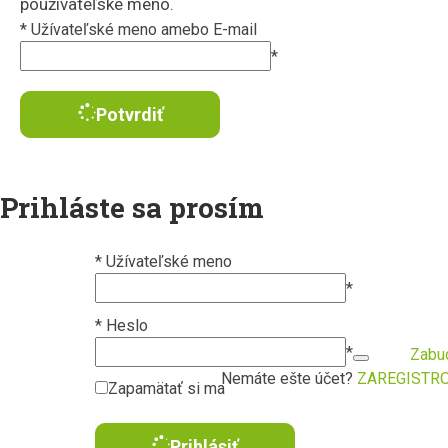
používateľské meno.
*
Užívateľské meno amebo E-mail
*
Potvrdiť
Prihláste sa prosím
*
Užívateľské meno
*
*
Heslo
*
Zabud
Nemáte ešte účet?
ZAREGISTR
Zapamätať si ma
Prihlásiť