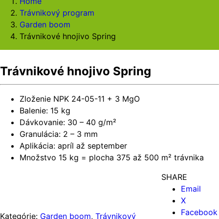
Home
Trávnikový program
Garden boom
Trávnikové hnojivo Spring
Trávnikové hnojivo Spring
Zloženie NPK 24-05-11 + 3 MgO
Balenie: 15 kg
Dávkovanie: 30 – 40 g/m²
Granulácia: 2 – 3 mm
Aplikácia: apríl až september
Množstvo 15 kg = plocha 375 až 500 m² trávnika
SHARE
Email
X
Facebook
Kategórie:
Garden boom
,
Trávnikový